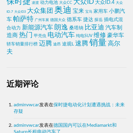
保时捷
大众ID
大众ID.4
动力电池
凌渡
大众CC
大众
奥迪
大众集团
宝来
小鹏汽
家用车
ID.7
大众ID3
宝马
帕萨特
车
捷达
德系车
插电式混
探岳
德国大众
广州车展
朗逸
比亚迪
新能源汽车
汽车制
合动力
桑塔纳
热门
电动汽车
维修
造商
豪华车
甲壳虫
纯电SUV
销量
迈腾
速腾
高尔
途观L
轿车销量排行榜
途昂
夫
近期评论
adminvwcar
发表在
保时捷电动化计划遭遇挑战：未来
存疑
adminvwcar
发表在
德国国内可以在Mediamarkt和
Saturn长租电动汽车了