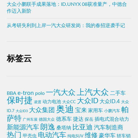
大众小鹏联手成果落地：ID.UNYX 08获准量产，中德合
作迈入新阶
从考研失利到上岸一汽大众研发岗：我的春招逆袭手记
标签云
上汽大众
一汽大众
e-tron
二手车
BBA
polo
保时捷
大众ID
大众ID.4
动力电池
大众CC
凌渡
大众
奥迪
帕
大众集团
宝来
家用车
小鹏汽车
ID.7
大众ID3
萨特
德系车
捷达
插电式混合动力
探岳
广州车展
德国大众
朗逸
比亚迪
新能源汽车
汽车制造商
桑塔纳
热门
电动汽车
维修
豪华车
甲壳虫
轿车销
纯电SUV