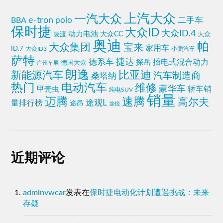
上汽大众
一汽大众
e-tron
polo
二手车
BBA
保时捷
大众ID
大众ID.4
动力电池
大众CC
凌渡
大众
奥迪
帕
大众集团
宝来
家用车
ID.7
小鹏汽车
大众ID3
萨特
德系车
捷达
插电式混合动力
探岳
德国大众
广州车展
朗逸
比亚迪
新能源汽车
汽车制造商
桑塔纳
热门
电动汽车
维修
豪华车
轿车销
甲壳虫
纯电SUV
销量
迈腾
速腾
高尔夫
量排行榜
途观L
途昂
途锐
近期评论
adminvwcar
发表在
保时捷电动化计划遭遇挑战：未来
存疑