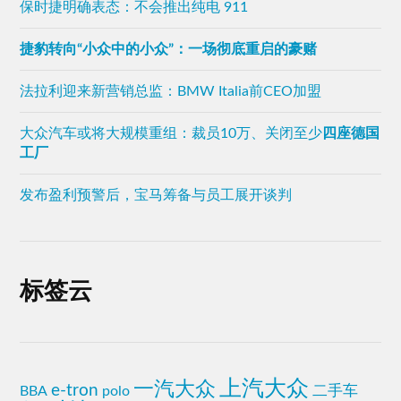
保时捷明确表态：不会推出纯电 911
捷豹转向“小众中的小众”：一场彻底重启的豪赌
法拉利迎来新营销总监：BMW Italia前CEO加盟
大众汽车或将大规模重组：裁员10万、关闭至少
四座德国
工厂
发布盈利预警后，宝马筹备与员工展开谈判
标签云
上汽大众
一汽大众
e-tron
二手车
BBA
polo