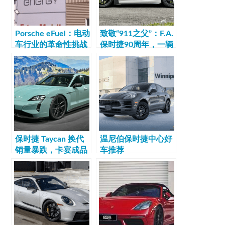
Porsche eFuel：电动
致敬“911之父”：F.A.
车行业的革命性挑战
保时捷90周年，一辆
者
GT3与一只表的圆满
回环
保时捷 Taycan 换代
温尼伯保时捷中心
好
销量暴跌，卡宴成品
车推荐
牌救星