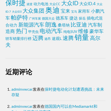
保时捷
大众ID
大众ID.4
动力电池
凌渡
大众CC
大众
奥迪
大众集团
宝来
小鹏汽
家用车
ID.7
大众ID3
宝马
帕萨特
车
捷达
德系车
插电式混
探岳
德国大众
广州车展
朗逸
比亚迪
新能源汽车
汽车制
合动力
桑塔纳
热门
电动汽车
维修
造商
豪华车
甲壳虫
纯电SUV
销量
迈腾
速腾
高尔
途观L
轿车销量排行榜
途昂
夫
近期评论
adminvwcar
发表在
保时捷电动化计划遭遇挑战：未来
存疑
adminvwcar
发表在
德国国内可以在Mediamarkt和