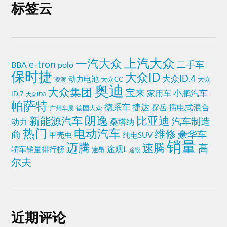
标签云
上汽大众
一汽大众
e-tron
二手车
BBA
polo
保时捷
大众ID
大众ID.4
动力电池
大众CC
凌渡
大众
奥迪
大众集团
宝来
小鹏汽车
家用车
ID.7
大众ID3
帕萨特
德系车
捷达
插电式混合
探岳
广州车展
德国大众
朗逸
比亚迪
新能源汽车
汽车制造
动力
桑塔纳
热门
电动汽车
维修
商
豪华车
甲壳虫
纯电SUV
销量
迈腾
速腾
高
途观L
轿车销量排行榜
途昂
途锐
尔夫
近期评论