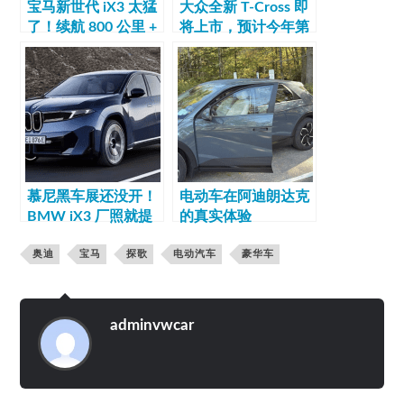
宝马新世代 iX3 太猛
大众全新 T-Cross 即
了！续航 800 公里 +
将上市，预计今年第
400kW 快充，操控
四季度开启预售！
和智驾直接拉满
慕尼黑车展还没开！
电动车在阿迪朗达克
BMW iX3 厂照就提
的真实体验
前漏了
奥迪
宝马
探歌
电动汽车
豪华车
adminvwcar