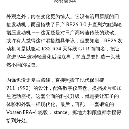
Porsche 944
外观之外，内在变化更为惊人。它没有沿用原版的四
缸发动机，而是搭载了日产 RB26 3.0 升直列六缸涡轮
增压发动机 —— 这无疑是对日产高转速传统的致敬。
或许有人觉得这种混搭颇具争议，但要知道，RB26 发
动机可是以驱动 R32-R34 天际线 GT-R 而闻名，把它
塞进 944 这种轻量化后驱底盘，简直是要打造一头截
然不同的猛兽。
内饰也没走复古路线，直接照搬了现代保时捷
911（992）的设计，配备数字仪表盘、换挡拨片和加
热运动座椅。这套全面的科技升级，就是要让车子的
体验和外观一样现代化。最后，再配上一套锻造的
Vossen ERA-4 轮毂， stance、抓地力和颜值都拿捏得
恰到好处。