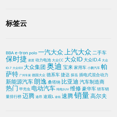
标签云
上汽大众
一汽大众
e-tron
二手车
BBA
polo
保时捷
大众ID
大众ID.4
动力电池
大众CC
凌渡
大众
奥迪
帕
大众集团
宝来
家用车
ID.7
小鹏汽车
大众ID3
萨特
德系车
捷达
插电式混合动力
探岳
德国大众
广州车展
朗逸
比亚迪
新能源汽车
汽车制造商
桑塔纳
热门
电动汽车
维修
豪华车
甲壳虫
轿车销
纯电SUV
销量
迈腾
速腾
高尔夫
途观L
量排行榜
途昂
途锐
近期评论