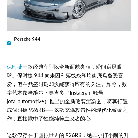
Porsche 944
保时捷
一款经典车型以全新面貌亮相，瞬间赚足眼
球。保时捷 944 向来因利落线条和均衡底盘备受喜
爱，但在鼎盛时期却没能获得应有的关注。如今，数
字艺术家哈维尔・奥肯多（Instagram 账号
jota_automotive）推出的全新改装渲染图，将其打造
成保时捷 926RB—— 这款充满攻击性的现代化致敬之
作，直接戳中了性能纯粹主义者的心。
这款仅存在于虚拟世界的 926RB，绝非小打小闹的升