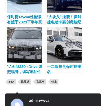
保时捷Taycan性能版
“大块头” 逆袭！保时
有望于2023下半年亮
捷电动卡宴创爬坡纪
相
录
宝马 M350 xDrive 谍
十二款最贵保时捷排
照现身，续写燃油性
名
能传奇
BBA
比亚迪
私家车
销量
adminvwcar