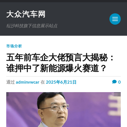
大众汽车网
纭沙科技旗下信息展示站点
市场分析
五年前车企大佬预言大揭秘：
谁押中了新能源爆火赛道？
通过
adminvwcar
在
2025年6月21日
0