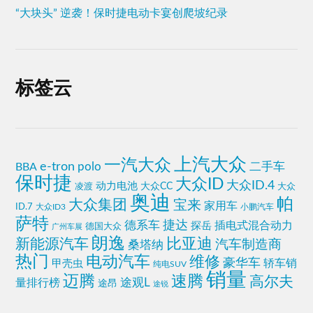
“大块头” 逆袭！保时捷电动卡宴创爬坡纪录
标签云
上汽大众
一汽大众
e-tron
polo
二手车
BBA
保时捷
大众ID
大众ID.4
动力电池
大众CC
凌渡
大众
奥迪
帕
大众集团
宝来
家用车
ID.7
小鹏汽车
大众ID3
萨特
德系车
捷达
插电式混合动力
探岳
德国大众
广州车展
朗逸
比亚迪
新能源汽车
汽车制造商
桑塔纳
热门
电动汽车
维修
豪华车
轿车销
甲壳虫
纯电SUV
销量
迈腾
速腾
高尔夫
量排行榜
途观L
途昂
途锐