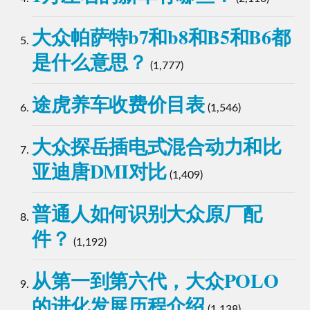
大众帕萨特b7和b8和B5和B6都
是什么意思？
(1,777)
途虎养车收费价目表
(1,546)
大众探岳插电式混合动力和比
亚迪唐DMI对比
(1,409)
普通人如何识别大众原厂配
件？
(1,192)
从第一到第六代，大众POLO
的进化发展历程介绍
(1,138)