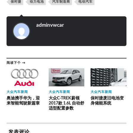
风险
保时捷
动力电池
汽车制造商
电动汽车
adminvwcar
阅读下个 →
大众汽车新闻
大众汽车新闻
大众汽车新闻
奥迪携手华为，迎
大众C-TREK蔚领
保时捷废旧电池变
来智能驾驶新篇章
2017款 1.6L 自动舒
身储能系统
适型配置参数
发表评论