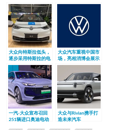
强化电动和软件数字
过
领域
大众向特斯拉低头，
大众汽车重视中国市
逐步采用特斯拉的电
场，亮相消博会展示
动汽车充电标准
电动出行转型战略
一汽-大众宣布召回
大众与Rivian携手打
251辆进口奥迪电动
造未来汽车
汽车以消除电池安全