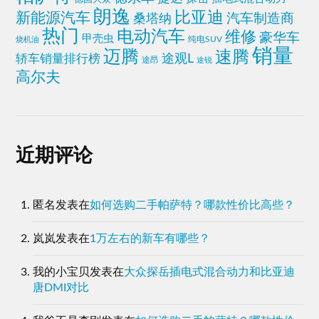
朗逸
比亚迪
新能源汽车
桑塔纳
汽车制造商
热门
电动汽车
维修
豪华车
甲壳虫
纯电SUV
烧机油
销量
迈腾
速腾
轿车销量排行榜
途观L
途昂
途锐
高尔夫
近期评论
匿名
发表在
如何选购二手帕萨特？哪款性价比高些？
岚岚
发表在
1万左右的新车有哪些？
我的小宝贝
发表在
大众探岳插电式混合动力和比亚迪
唐DMI对比