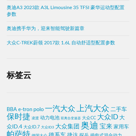
奥迪A3 2023款 A3L Limousine 35 TFSI 豪华运动型配置
参数
奥迪携手华为，迎来智能驾驶新篇章
大众C-TREK蔚领 2017款 1.6L 自动舒适型配置参数
标签云
上汽大众
一汽大众
polo
BBA
二手车
e-tron
保时捷
大众ID
大
动力电池
大众CC
凌渡
双离合变速器
奥迪
宝来
大众集团
众ID.4
家用车
大众ID.7
大众ID3
帕萨特
德系车
捷达
探岳
插电式混合动力
德国大众