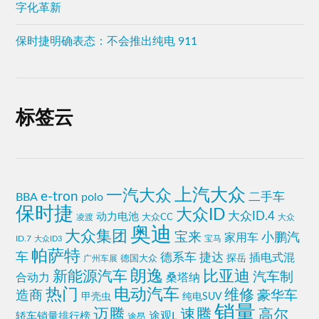
字化革新
保时捷明确表态：不会推出纯电 911
标签云
上汽大众
一汽大众
e-tron
二手车
BBA
polo
保时捷
大众ID
大众ID.4
动力电池
凌渡
大众CC
大众
奥迪
大众集团
宝来
小鹏汽
家用车
ID.7
大众ID3
宝马
帕萨特
车
捷达
德系车
插电式混
探岳
德国大众
广州车展
朗逸
比亚迪
新能源汽车
汽车制
合动力
桑塔纳
热门
电动汽车
维修
造商
豪华车
甲壳虫
纯电SUV
销量
迈腾
速腾
高尔
途观L
轿车销量排行榜
途昂