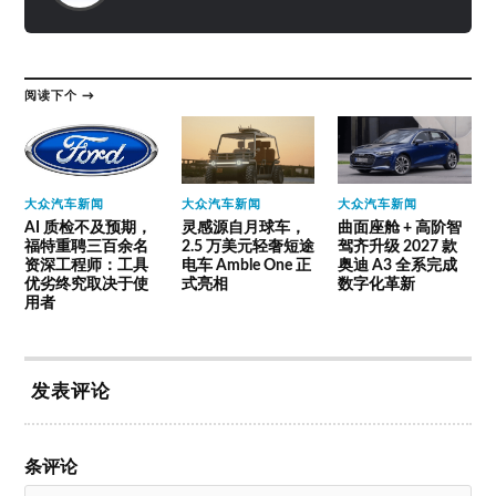
阅读下个 →
大众汽车新闻
大众汽车新闻
大众汽车新闻
AI 质检不及预期，
灵感源自月球车，
曲面座舱 + 高阶智
福特重聘三百余名
2.5 万美元轻奢短途
驾齐升级 2027 款
资深工程师：工具
电车 Amble One 正
奥迪 A3 全系完成
优劣终究取决于使
式亮相
数字化革新
用者
发表评论
条评论