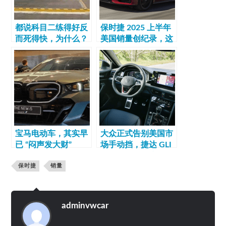
都说科目二练得好反
保时捷 2025 上半年
而死得快，为什么？
美国销量创纪录，这
些车型卖得最火
宝马电动车，其实早
大众正式告别美国市
已 “闷声发大财”
场手动挡，捷达 GLI
取消 6 速手动变速箱
保时捷
销量
adminvwcar